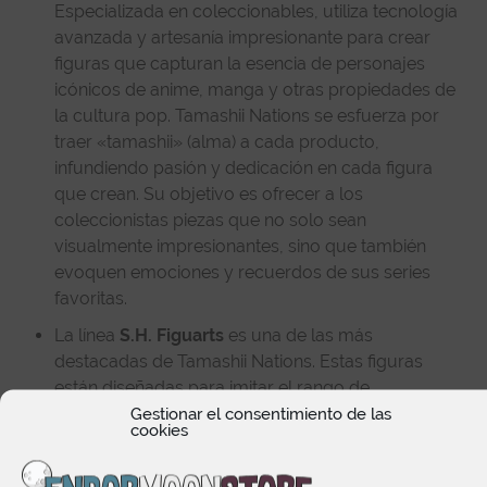
Especializada en coleccionables, utiliza tecnología
avanzada y artesanía impresionante para crear
figuras que capturan la esencia de personajes
icónicos de anime, manga y otras propiedades de
la cultura pop. Tamashii Nations se esfuerza por
traer «tamashii» (alma) a cada producto,
infundiendo pasión y dedicación en cada figura
que crean. Su objetivo es ofrecer a los
coleccionistas piezas que no solo sean
visualmente impresionantes, sino que también
evoquen emociones y recuerdos de sus series
favoritas.
La línea
S.H. Figuarts
es una de las más
destacadas de Tamashii Nations. Estas figuras
están diseñadas para imitar el rango de
movimiento del cuerpo humano, permitiendo una
Gestionar el consentimiento de las
cookies
alta articulación y poses dinámicas. La colección
incluye personajes de series populares como