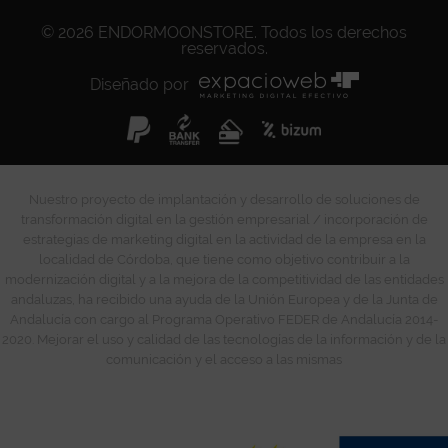
© 2026
ENDORMOONSTORE
. Todos los derechos
reservados.
Diseñado por
Nuestro proyecto de implantación y desarrollo de soluciones de
transformación digital en la gestión empresarial / incorporación de
estrategias de marketing digital en la actividad de la empresa en la
localidad de Córdoba, que tiene como objetivo contribuir a la
modernización digital y a la mejora de la competitividad de las entidades
andaluzas, ha recibido una ayuda de la Unión Europea y de la Junta de
Andalucía con cargo al Programa Operativo FEDER de Andalucía 2014-
2020. Mejorar el uso y calidad de las tecnologías de la información y de la
comunicación y el acceso a las mismas