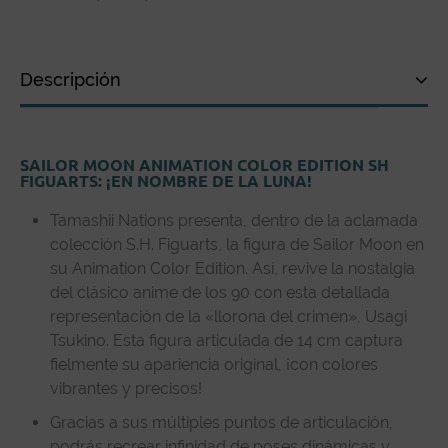
Descripción
Descripción
SAILOR MOON ANIMATION COLOR EDITION SH
Especificaciones técnicas
FIGUARTS: ¡EN NOMBRE DE LA LUNA!
Reseñas de clientes
Tamashii Nations presenta, dentro de la aclamada
colección S.H. Figuarts, la figura de Sailor Moon en
su Animation Color Edition. Así, revive la nostalgia
del clásico anime de los 90 con esta detallada
representación de la «llorona del crimen», Usagi
Tsukino. Esta figura articulada de 14 cm captura
fielmente su apariencia original, ¡con colores
vibrantes y precisos!
Gracias a sus múltiples puntos de articulación,
podrás recrear infinidad de poses dinámicas y