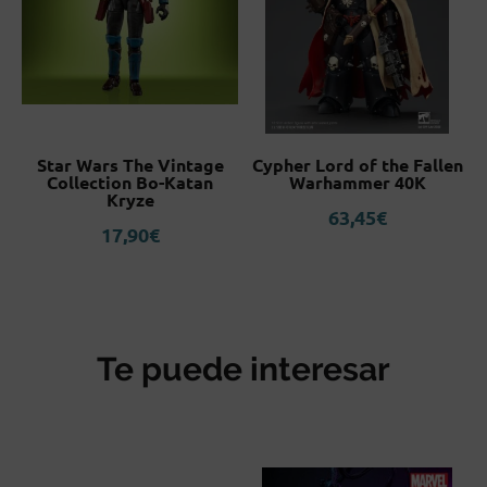
Star Wars The Vintage
Cypher Lord of the Fallen
Collection Bo-Katan
Warhammer 40K
an
Kryze
63,45
€
17,90
€
Te puede interesar