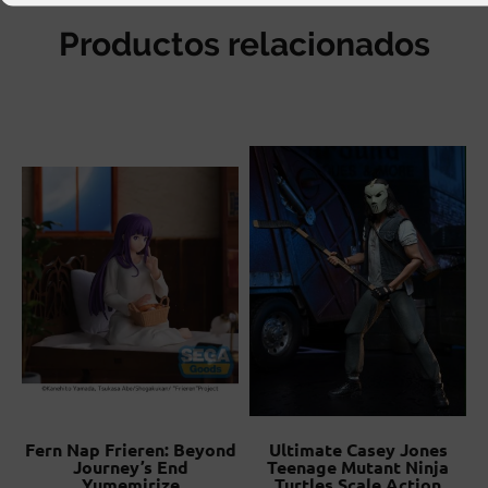
Productos relacionados
s
Fern Nap Frieren: Beyond
Ultimate Casey Jones
Journey’s End
Teenage Mutant Ninja
Yumemirize
Turtles Scale Action