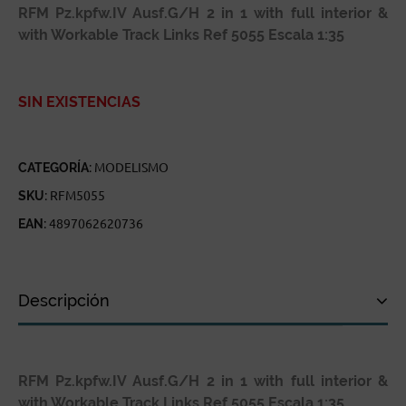
RFM Pz.kpfw.IV Ausf.G/H 2 in 1 with full interior &
with Workable Track Links Ref 5055 Escala 1:35
SIN EXISTENCIAS
CATEGORÍA:
MODELISMO
SKU:
RFM5055
EAN:
4897062620736
Descripción
Descripción
RFM Pz.kpfw.IV Ausf.G/H 2 in 1 with full interior &
Especificaciones técnicas
with Workable Track Links Ref 5055 Escala 1:35