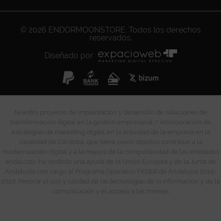
© 2026
ENDORMOONSTORE
. Todos los derechos
reservados.
Diseñado por
Nuestro proyecto de implantación y desarrollo de soluciones de
transformación digital en la gestión empresarial / incorporación de
estrategias de marketing digital en la actividad de la empresa en la
localidad de Córdoba, que tiene como objetivo contribuir a la
modernización digital y a la mejora de la competitividad de las entidades
andaluzas, ha recibido una ayuda de la Unión Europea y de la Junta de
Andalucía con cargo al Programa Operativo FEDER de Andalucía 2014-
2020. Mejorar el uso y calidad de las tecnologías de la información y de la
comunicación y el acceso a las mismas