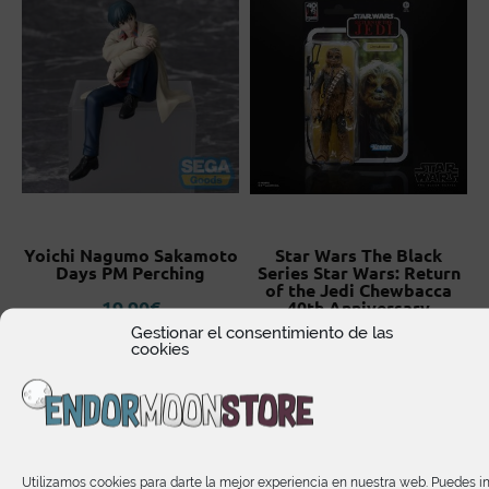
Yoichi Nagumo Sakamoto
Star Wars The Black
Days PM Perching
Series Star Wars: Return
of the Jedi Chewbacca
19,90
€
40th Anniversary
Gestionar el consentimiento de las
27,45
€
cookies
Te puede interesar
Utilizamos cookies para darte la mejor experiencia en nuestra web. Puedes i