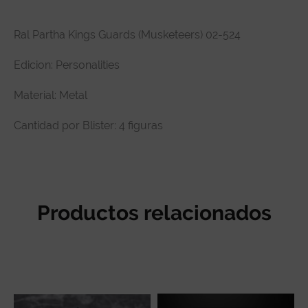
Descripción
Ral Partha Kings Guards (Musketeers) 02-524
Especificaciones técnicas
Edicion: Personalities
Reseñas de clientes
Material: Metal
Cantidad por Blister: 4 figuras
Productos relacionados