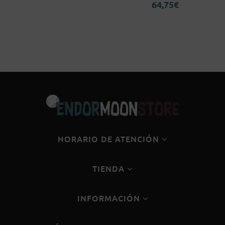
64,75
€
era:
es:
83,95€.
74,96€.
HORARIO DE ATENCIÓN
TIENDA
INFORMACIÓN