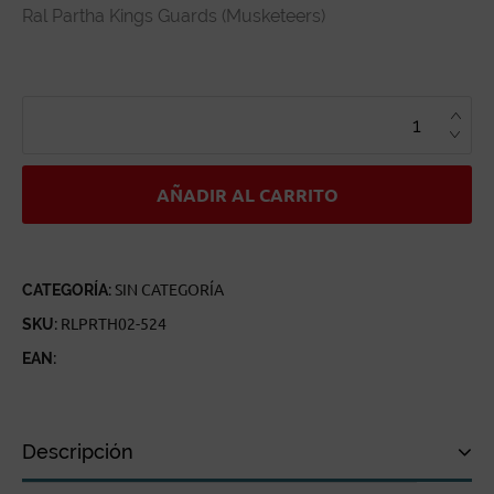
Ral Partha Kings Guards (Musketeers)
RAL
PARTHA
KINGS
GUARDS
(MUSKETEERS)
CANTIDAD
AÑADIR AL CARRITO
CATEGORÍA:
SIN CATEGORÍA
SKU:
RLPRTH02-524
EAN:
Descripción