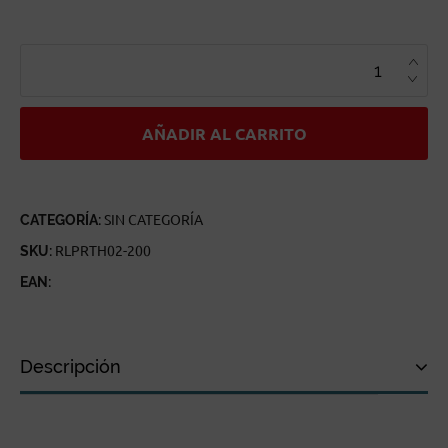
RAL
PARTHA
REAVERS
MARINES
CANTIDAD
AÑADIR AL CARRITO
CATEGORÍA:
SIN CATEGORÍA
SKU:
RLPRTH02-200
EAN:
Descripción
Descripción