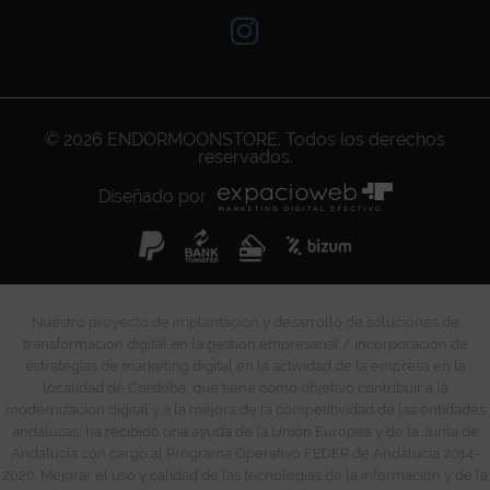
© 2026
ENDORMOONSTORE
. Todos los derechos
reservados.
Diseñado por
Nuestro proyecto de implantación y desarrollo de soluciones de
transformación digital en la gestión empresarial / incorporación de
estrategias de marketing digital en la actividad de la empresa en la
localidad de Córdoba, que tiene como objetivo contribuir a la
modernización digital y a la mejora de la competitividad de las entidades
andaluzas, ha recibido una ayuda de la Unión Europea y de la Junta de
Andalucía con cargo al Programa Operativo FEDER de Andalucía 2014-
2020. Mejorar el uso y calidad de las tecnologías de la información y de la