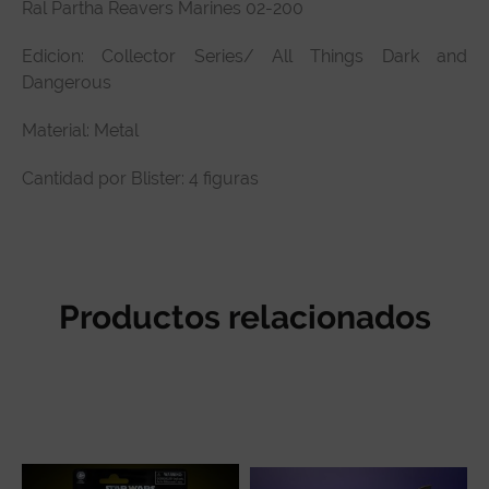
Ral Partha Reavers Marines 02-200
Especificaciones técnicas
Edicion: Collector Series/ All Things Dark and
Reseñas de clientes
Dangerous
Material: Metal
Cantidad por Blister: 4 figuras
Productos relacionados