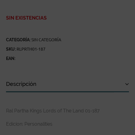
SIN EXISTENCIAS
CATEGORÍA:
SIN CATEGORÍA
SKU:
RLPRTH01-187
EAN:
Descripción
Descripción
Ral Partha Kings Lords of The Land 01-187
Especificaciones técnicas
Edicion: Personalities
Reseñas de clientes