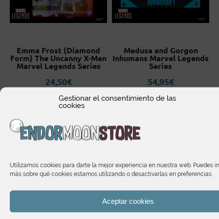
Emma Frost (Diamond
Medusa and Gorgon
Form) The Uncanny X-Men
Inhumans Marvel Legends
Marvel Legends Series
Series
24,50
€
54,95
€
Gestionar el consentimiento de las
cookies
Te puede interesar
Utilizamos cookies para darte la mejor experiencia en nuestra web. Puedes i
más sobre qué cookies estamos utilizando o desactivarlas en preferencias.
Aceptar cookies