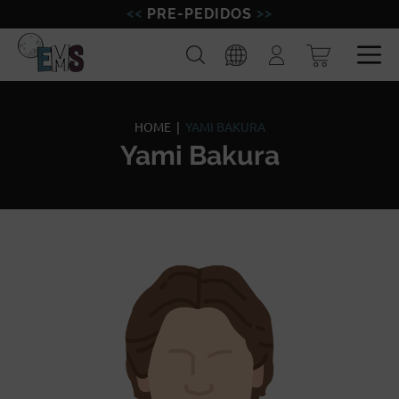
PRE-PEDIDOS
FIGURAS
Buscar
Iniciar
sesión
MINIATURAS
Esp
Eng
MODELISMO
HOME
|
YAMI BAKURA
Yami Bakura
MARCAS
BLOG