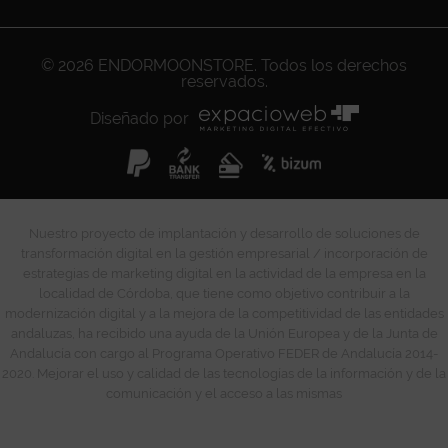
© 2026
ENDORMOONSTORE
. Todos los derechos
reservados.
Diseñado por
Nuestro proyecto de implantación y desarrollo de soluciones de
transformación digital en la gestión empresarial / incorporación de
estrategias de marketing digital en la actividad de la empresa en la
localidad de Córdoba, que tiene como objetivo contribuir a la
modernización digital y a la mejora de la competitividad de las entidades
andaluzas, ha recibido una ayuda de la Unión Europea y de la Junta de
Andalucía con cargo al Programa Operativo FEDER de Andalucía 2014-
2020. Mejorar el uso y calidad de las tecnologías de la información y de la
comunicación y el acceso a las mismas