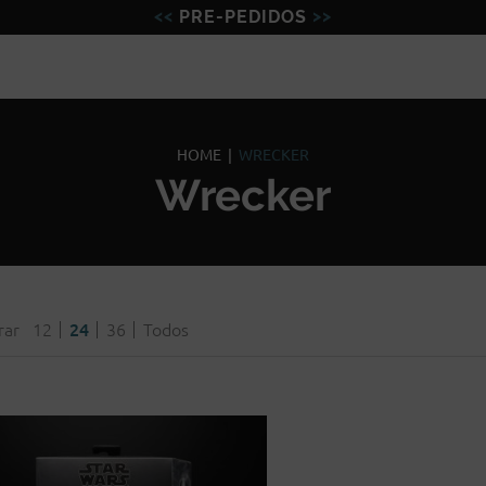
PRE-PEDIDOS
Figuras
Miniaturas
Model
HOME
|
WRECKER
Wrecker
rar
12
24
36
Todos