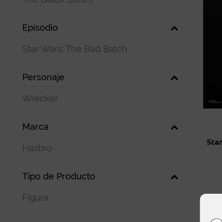
Episodio
Star Wars: The Bad Batch
Personaje
Wrecker
Marca
Sta
Hasbro
Tipo de Producto
Figura