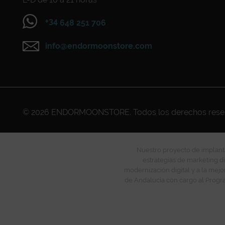
+34
648 251 706
info@endormoonstore.com
© 2026
ENDORMOONSTORE
. Todos los derechos res
Nuestro proyecto de implanta
estrategias de marketing di
modernización digital y a la mejo
de Andalucía con cargo al Progra