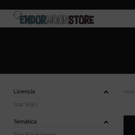
Inicio
Pre-pedidos
Licencia
Most
Star Wars
Temática
The Black Series