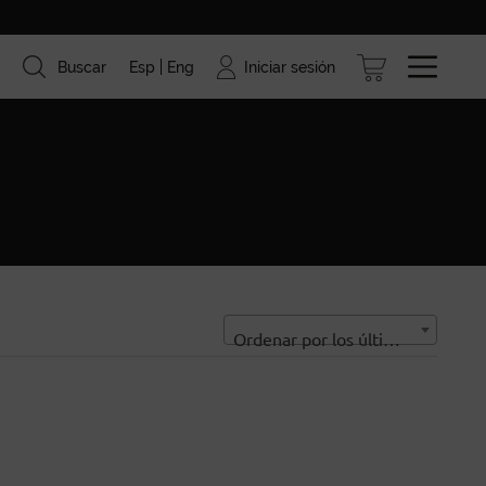
Iniciar sesión
Buscar
Esp
Eng
ismo
Marcas
Blog
Ordenar por los últimos