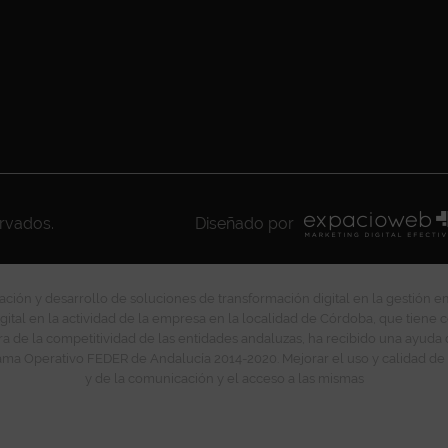
ervados.
Diseñado por
ción y desarrollo de soluciones de transformación digital en la gestión e
gital en la actividad de la empresa en la localidad de Córdoba, que tiene c
ra de la competitividad de las entidades andaluzas, ha recibido una ayuda
ma Operativo FEDER de Andalucía 2014-2020. Mejorar el uso y calidad de 
y de la comunicación y el acceso a las mismas