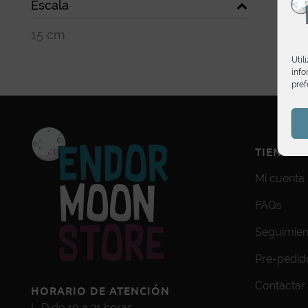
Escala
15 cm
Util
info
pref
TIENDA
Mi cuenta
FAQs
Seguimien
Pre-pedid
Contactar
HORARIO DE ATENCIÓN
L-D de 10 a 21 horas