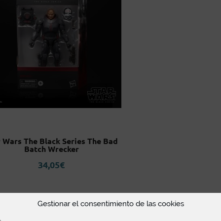
r Wars The Black Series The Bad
Batch Wrecker
34,05
€
Gestionar el consentimiento de las cookies