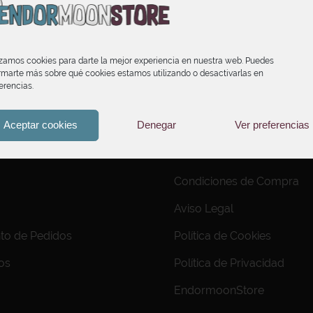
izamos cookies para darte la mejor experiencia en nuestra web. Puedes
rmarte más sobre qué cookies estamos utilizando o desactivarlas en
erencias.
Aceptar cookies
Denegar
Ver preferencias
INFORMACIÓN
Condiciones de Compra
Aviso Legal
to de Pedidos
Política de Cookies
os
Política de Privacidad
EndormoonStore