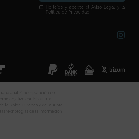
He leído y acepto el
Aviso Legal
y la
Política de Privacidad
mpresarial / incorporación de
omo objetivo contribuir a la
 de la Unión Europea y de la Junta
las tecnologías de la información