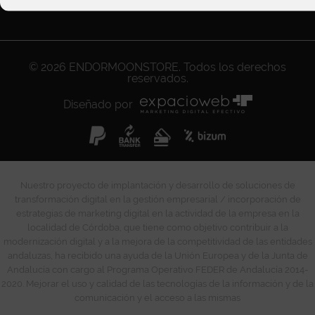
© 2026
ENDORMOONSTORE
. Todos los derechos
reservados.
Diseñado por
Nuestro proyecto de implantación y desarrollo de soluciones de
transformación digital en la gestión empresarial / incorporación de
estrategias de marketing digital en la actividad de la empresa en la
localidad de Córdoba, que tiene como objetivo contribuir a la
modernización digital y a la mejora de la competitividad de las entidades
andaluzas, ha recibido una ayuda de la Unión Europea y de la Junta de
Andalucía con cargo al Programa Operativo FEDER de Andalucía 2014-
2020. Mejorar el uso y calidad de las tecnologías de la información y de la
comunicación y el acceso a las mismas