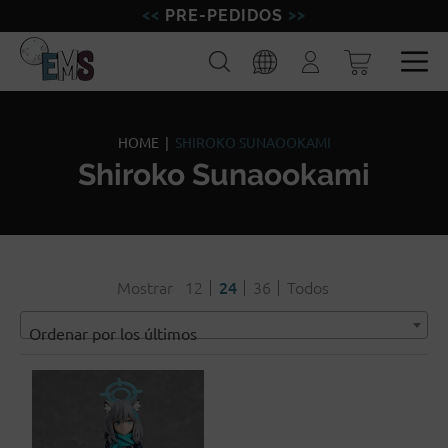
PRE-PEDIDOS
FIGURAS
Buscar
Iniciar
sesión
MINIATURAS
Esp
Eng
MODELISMO
HOME
|
SHIROKO SUNAOOKAMI
Shiroko Sunaookami
MARCAS
BLOG
Mostrar
12
24
36
Todos
Ordenar por los últimos