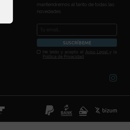
mantendremos al tanto de todas las
novedades
SUSCRÍBEME
He leído y acepto el
Aviso Legal
y la
Política de Privacidad