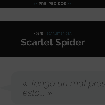
PRE-PEDIDOS
Figuras
Miniaturas
Model
HOME
|
SCARLET SPIDER
Scarlet Spider
« Tengo un mal pres
esto... »