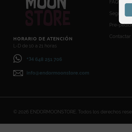
FAQs
Seguimien
Pre-pedid
Contactar
HORARIO DE ATENCIÓN
L-D de 10 a 21 horas
+34
648 251 706
info@endormoonstore.com
© 2026
ENDORMOONSTORE
. Todos los derechos res