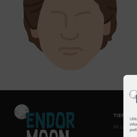
TIENDA
Util
info
Mi cuenta
pref