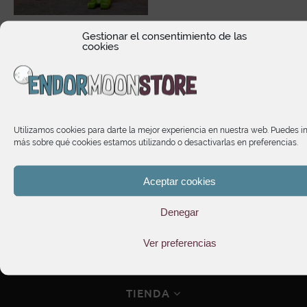
Raphael Teenage Mutant
Gestionar el consentimiento de las
cookies
Ninja Turtles (Mirage
Comics)
38,90
€
Utilizamos cookies para darte la mejor experiencia en nuestra web. Puedes i
más sobre qué cookies estamos utilizando o desactivarlas en preferencias.
Aceptar cookies
Denegar
Ver preferencias
HORARIO DE ATENCIÓN
TIENDA