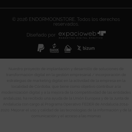
© 2026
ENDORMOONSTORE
. Todos los derechos
reservados.
Diseñado por
Nuestro proyecto de implantación y desarrollo de soluciones de
transformación digital en la gestión empresarial / incorporación de
estrategias de marketing digital en la actividad de la empresa en la
localidad de Córdoba, que tiene como objetivo contribuir a la
modernización digital y a la mejora de la competitividad de las entidades
andaluzas, ha recibido una ayuda de la Unión Europea y de la Junta de
Andalucía con cargo al Programa Operativo FEDER de Andalucía 2014-
2020. Mejorar el uso y calidad de las tecnologías de la información y de la
comunicación y el acceso a las mismas