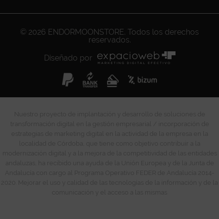
© 2026
ENDORMOONSTORE
. Todos los derechos
reservados.
Diseñado por
Nuestro proyecto de implantación y desarrollo de soluciones de
transformación digital en la gestión empresarial / incorporación de
estrategias de marketing digital en la actividad de la empresa en la
localidad de Córdoba, que tiene como objetivo contribuir a la
modernización digital y a la mejora de la competitividad de las entidades
andaluzas, ha recibido una ayuda de la Unión Europea y de la Junta de
Andalucía con cargo al Programa Operativo FEDER de Andalucía 2014-
2020. Mejorar el uso y calidad de las tecnologías de la información y de la
comunicación y el acceso a las mismas