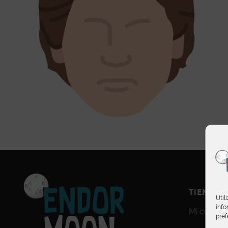
TIENDA
Util
info
Mi cuenta
pref