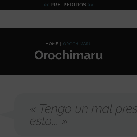
PRE-PEDIDOS
Figuras
Miniaturas
Model
HOME
|
OROCHIMARU
Orochimaru
« Tengo un mal pres
esto... »