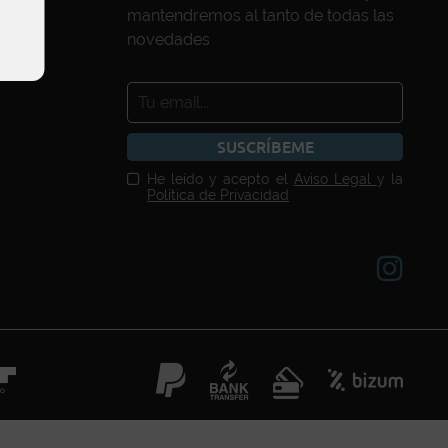
mantendremos al tanto de todas las
novedades
SUSCRÍBEME
He leído y acepto el
Aviso Legal
y la
Política de Privacidad