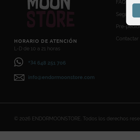
FAQs
Seguimien
Pre-pedid
Contactar
HORARIO DE ATENCIÓN
L-D de 10 a 21 horas
+34
648 251 706
info@endormoonstore.com
© 2026
ENDORMOONSTORE
. Todos los derechos res