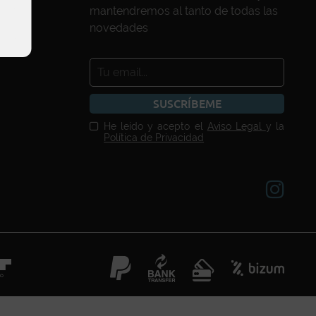
mantendremos al tanto de todas las
novedades
SUSCRÍBEME
He leído y acepto el
Aviso Legal
y la
Política de Privacidad