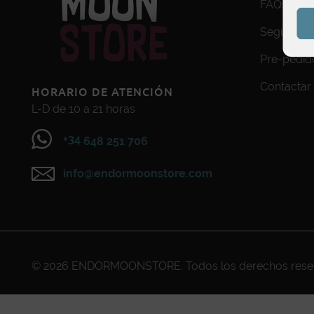
FAQs
Seguimien
Pre-pedid
Contactar
HORARIO DE ATENCIÓN
L-D de 10 a 21 horas
+34
648 251 706
info@endormoonstore.com
© 2026
ENDORMOONSTORE
. Todos los derechos res