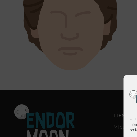
TIENDA
Util
info
Mi cuenta
pref