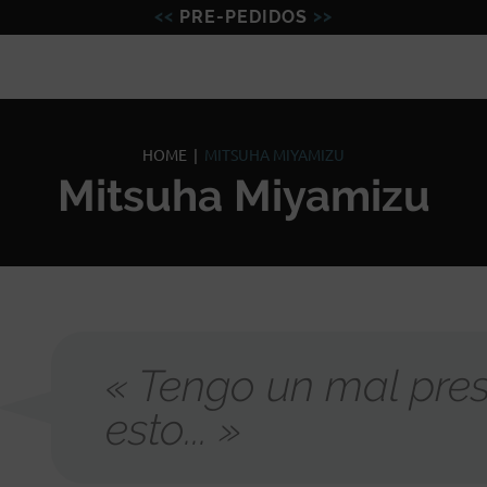
PRE-PEDIDOS
Figuras
Miniaturas
Model
HOME
|
MITSUHA MIYAMIZU
Mitsuha Miyamizu
« Tengo un mal pres
esto... »