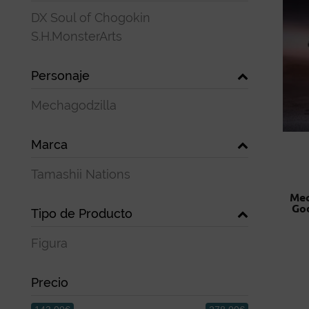
DX Soul of Chogokin
S.H.MonsterArts
Personaje
Mechagodzilla
Marca
Tamashii Nations
Mec
God
Tipo de Producto
Figura
Precio