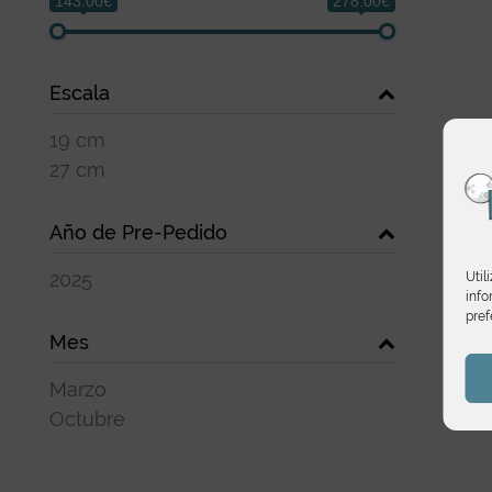
143.00€
278.00€
Escala
19 cm
27 cm
Año de Pre-Pedido
2025
Util
info
pref
Mes
Marzo
Octubre