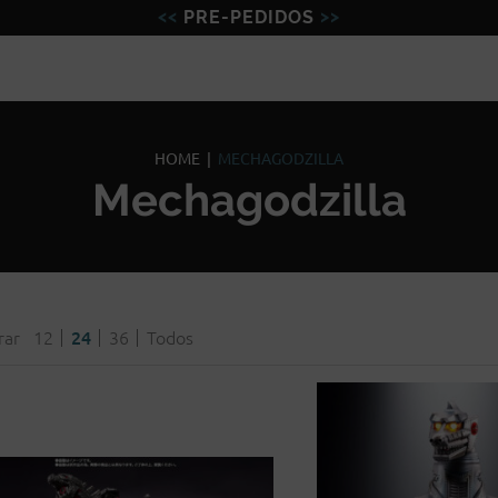
PRE-PEDIDOS
Figuras
Miniaturas
Model
HOME
|
MECHAGODZILLA
Mechagodzilla
rar
12
24
36
Todos