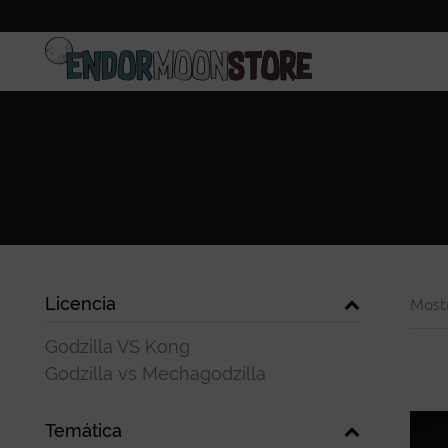
Inicio
Pre-pedidos
Licencia
Most
Godzilla VS Kong
Godzilla vs Mechagodzilla
Temática