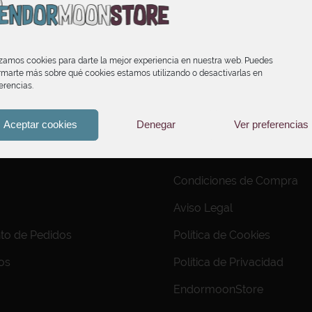
izamos cookies para darte la mejor experiencia en nuestra web. Puedes
rmarte más sobre qué cookies estamos utilizando o desactivarlas en
erencias.
Aceptar cookies
Denegar
Ver preferencias
INFORMACIÓN
Condiciones de Compra
Aviso Legal
to de Pedidos
Política de Cookies
os
Política de Privacidad
EndormoonStore