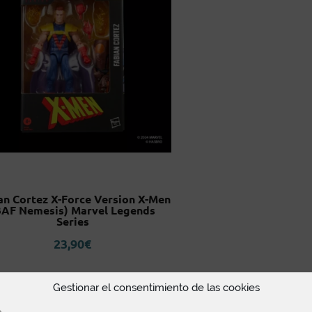
an Cortez X-Force Version X-Men
BAF Nemesis) Marvel Legends
Series
23,90
€
Gestionar el consentimiento de las cookies