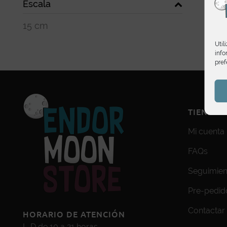
Escala
15 cm
Util
info
pref
TIENDA
Mi cuenta
FAQs
Seguimien
Pre-pedid
Contactar
HORARIO DE ATENCIÓN
L-D de 10 a 21 horas