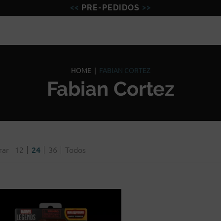
PRE-PEDIDOS
Figuras
Miniaturas
Model
HOME
|
FABIAN CORTEZ
Fabian Cortez
rar
12
24
36
Todos