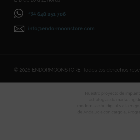
+34
648 251 706
info@endormoonstore.com
© 2026
ENDORMOONSTORE
. Todos los derechos res
Nuestro proyecto de implanta
estrategias de marketing di
modernización digital y a la mejo
de Andalucía con cargo al Progra