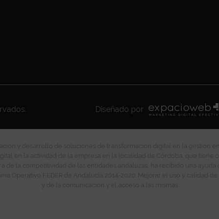
ervados.
Diseñado por
ción y desarrollo de soluciones de transformación digital en la gestión e
gital en la actividad de la empresa en la localidad de Córdoba, que tiene c
ra de la competitividad de las entidades andaluzas, ha recibido una ayuda
ma Operativo FEDER de Andalucía 2014-2020. Mejorar el uso y calidad de 
y de la comunicación y el acceso a las mismas