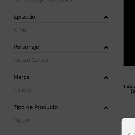
Episodio
X-Men
Personaje
Fabian Cortez
Marca
Fabi
Hasbro
(
Tipo de Producto
Figura