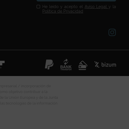
He leído y acepto el
Aviso Legal
y la
Política de Privacidad
mpresarial / incorporación de
omo objetivo contribuir a la
 de la Unión Europea y de la Junta
las tecnologías de la información