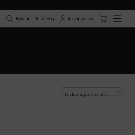
Iniciar sesión
Buscar
Esp
Eng
ismo
Marcas
Blog
Ordenar por los últimos