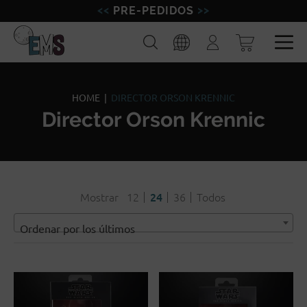
PRE-PEDIDOS
FIGURAS
Buscar
Iniciar
sesión
MINIATURAS
Esp
Eng
MODELISMO
HOME
|
DIRECTOR ORSON KRENNIC
Director Orson Krennic
MARCAS
BLOG
Mostrar
12
24
36
Todos
Ordenar por los últimos