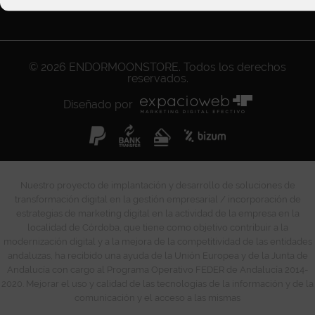
© 2026
ENDORMOONSTORE
. Todos los derechos
reservados.
Diseñado por
Nuestro proyecto de implantación y desarrollo de soluciones de
transformación digital en la gestión empresarial / incorporación de
estrategias de marketing digital en la actividad de la empresa en la
localidad de Córdoba, que tiene como objetivo contribuir a la
modernización digital y a la mejora de la competitividad de las entidades
andaluzas, ha recibido una ayuda de la Unión Europea y de la Junta de
Andalucía con cargo al Programa Operativo FEDER de Andalucía 2014-
2020. Mejorar el uso y calidad de las tecnologías de la información y de la
comunicación y el acceso a las mismas