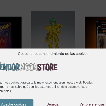
Gestionar el consentimiento de las cookies
 Spider-Man
Virgo Shun Inheritor of
Star Wars 
ends Series
the Gold Cloth Ver. Saint
Collecti
Seiya Myth Cloth EX
An
izamos cookies para darte la mejor experiencia en nuestra web. Puedes
90
€
rmarte más sobre qué cookies estamos utilizando o desactivarlas en
149,90
€
18
erencias.
Aceptar cookies
Denegar
Ver preferencias