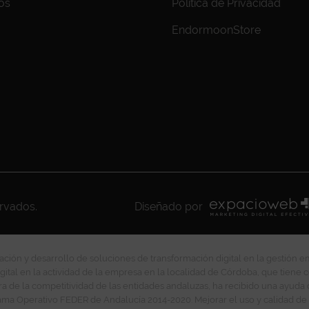
os
Política de Privacidad
EndormoonStore
ervados.
Diseñado por
ción y desarrollo de soluciones de transformación digital en la gestión e
gital en la actividad de la empresa en la localidad de Córdoba, que tiene c
ra de la competitividad de las entidades andaluzas, ha recibido una ayuda
ma Operativo FEDER de Andalucía 2014-2020. Mejorar el uso y calidad de 