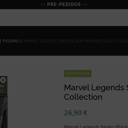
PRE-PEDIDOS
Figuras
Miniaturas
Model
|
FIGURAS
|
MARVEL LEGENDS SERIES BLACK PANTHER LEGACY COL
EN EXISTENCIAS
Marvel Legends 
Collection
26,90
€
Marvel Legends Series Black