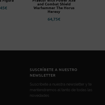
s Figura
Praetor with Power Axe
Series G
and Combat Shield
Cal
,45
€
Warhammer The Horus
2
Heresy
64,75
€
SUSCRÍBETE A NUESTRO
NEWSLETTER
Suscríbete a nuestra newsletter y te
mantendremos al tanto de todas las
novedades