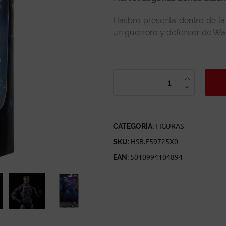
Hasbro presenta dentro de la
un guerrero y defensor de Wak
MARVEL
LEGENDS
SERIES
BLACK
PANTHER
LEGACY
COLLECTION
CANTIDAD
CATEGORÍA:
FIGURAS
SKU:
HSB.F59725X0
EAN:
5010994104894