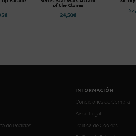
p Up Parade
Series Star Wars Attack
Sd Toy
L
of the Clones
52
95
€
24,50
€
INFORMACIÓN
Condiciones de Compra
Aviso Legal
to de Pedidos
Política de Cookies