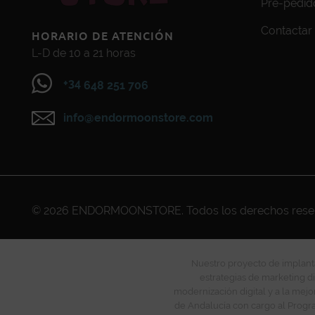
Pre-pedid
Contactar
HORARIO DE ATENCIÓN
L-D de 10 a 21 horas
+34
648 251 706
info@endormoonstore.com
© 2026
ENDORMOONSTORE
. Todos los derechos res
Nuestro proyecto de implanta
estrategias de marketing di
modernización digital y a la mejo
de Andalucía con cargo al Progra