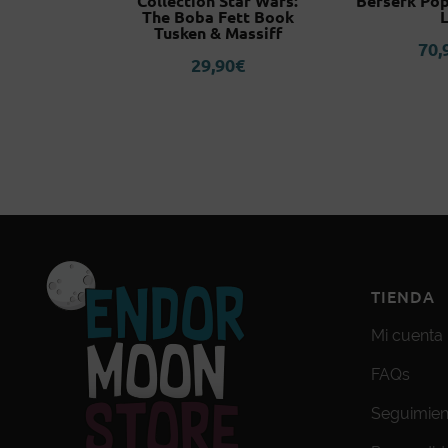
 Nemesis)
Collection Star Wars:
Berserk Po
nds Series
The Boba Fett Book
Tusken & Massiff
0
€
70,
29,90
€
TIENDA
Mi cuenta
FAQs
Seguimien