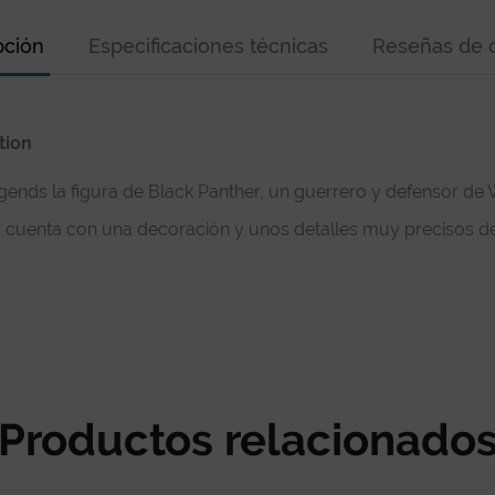
pción
Especificaciones técnicas
Reseñas de c
tion
ends la figura de Black Panther, un guerrero y defensor de W
 y cuenta con una decoración y unos detalles muy precisos d
Productos relacionado