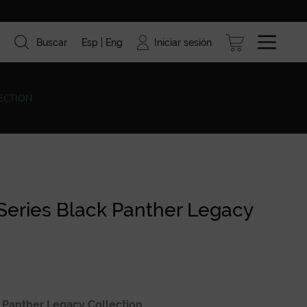
Iniciar sesión
Buscar
Esp
Eng
ismo
Marcas
Blog
LECTION
Series Black Panther Legacy
 Panther Legacy Collection