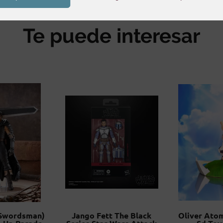
Te puede interesar
 Swordsman)
Jango Fett The Black
Oliver Ato