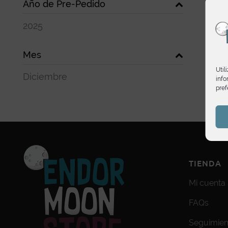
Año de Pre-Pedido
2025
Mes
Util
Diciembre
info
pref
TIENDA
Mi cuenta
FAQs
Seguimien