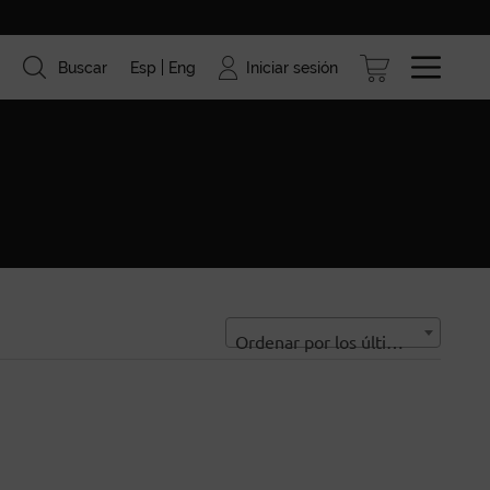
Iniciar sesión
Buscar
Esp
Eng
ismo
Marcas
Blog
Ordenar por los últimos