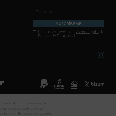
SUSCRÍBEME
He leído y acepto el
Aviso Legal
y la
Política de Privacidad
mpresarial / incorporación de
omo objetivo contribuir a la
 de la Unión Europea y de la Junta