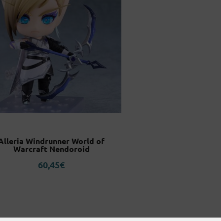
Alleria Windrunner World of
Warcraft Nendoroid
60,45
€