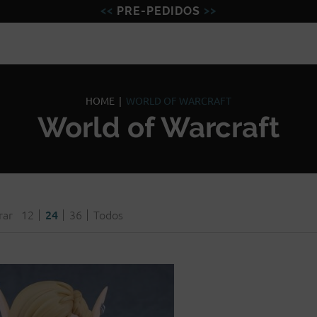
PRE-PEDIDOS
Figuras
Miniaturas
Model
HOME
|
WORLD OF WARCRAFT
World of Warcraft
rar
12
24
36
Todos