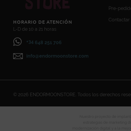
Pre-pedid
Contactar
HORARIO DE ATENCIÓN
L-D de 10 a 21 horas
+34
648 251 706
info@endormoonstore.com
© 2026
ENDORMOONSTORE
. Todos los derechos res
Nuestro proyecto de implanta
estrategias de marketing di
modernización digital y a la mejo