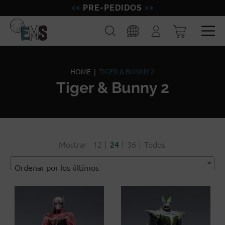
PRE-PEDIDOS
FIGURAS
Buscar
Iniciar
sesión
MINIATURAS
Esp
Eng
MODELISMO
HOME
|
TIGER & BUNNY 2
Tiger & Bunny 2
MARCAS
BLOG
Mostrar
12
24
36
Todos
Ordenar por los últimos