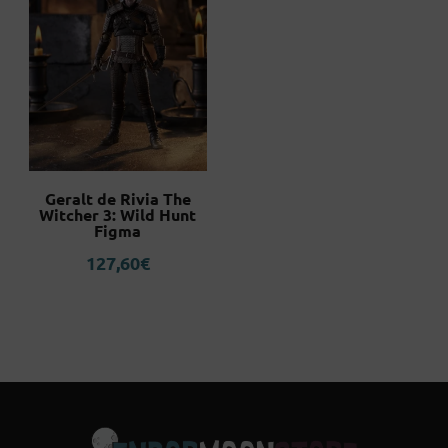
Geralt de Rivia The
Witcher 3: Wild Hunt
Figma
127,60
€