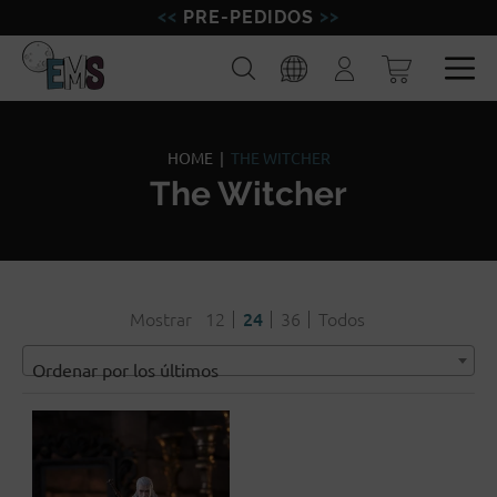
PRE-PEDIDOS
FIGURAS
Buscar
Iniciar
sesión
MINIATURAS
Esp
Eng
MODELISMO
HOME
|
THE WITCHER
The Witcher
MARCAS
BLOG
Mostrar
12
24
36
Todos
Ordenar por los últimos