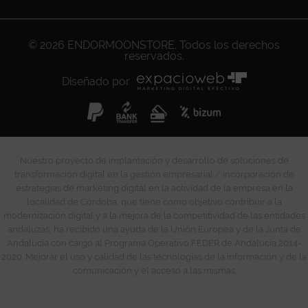
© 2026
ENDORMOONSTORE
. Todos los derechos
reservados.
Diseñado por
Nuestro proyecto de implantación y desarrollo de soluciones de
transformación digital en la gestión empresarial / incorporación de
estrategias de marketing digital en la actividad de la empresa en la
localidad de Córdoba, que tiene como objetivo contribuir a la
modernización digital y a la mejora de la competitividad de las entidades
andaluzas, ha recibido una ayuda de la Unión Europea y de la Junta de
Andalucía con cargo al Programa Operativo FEDER de Andalucía 2014-
2020. Mejorar el uso y calidad de las tecnologías de la información y de la
comunicación y el acceso a las mismas