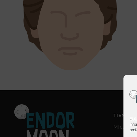
TIENDA
Util
info
Mi cuenta
pref