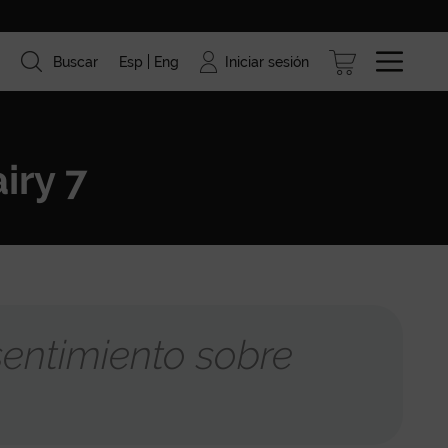
Iniciar sesión
Buscar
Esp
Eng
ismo
Marcas
Blog
iry 7
entimiento sobre