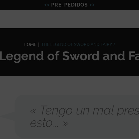
PRE-PEDIDOS
Figuras
Miniaturas
Model
HOME
|
THE LEGEND OF SWORD AND FAIRY 7
Legend of Sword and Fa
« Tengo un mal pres
esto... »