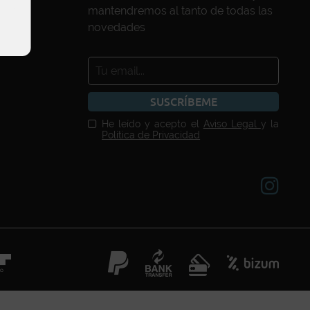
mantendremos al tanto de todas las
novedades
SUSCRÍBEME
He leído y acepto el
Aviso Legal
y la
Política de Privacidad