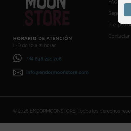
FAQs
Seguimien
Pre-pedid
Contactar
HORARIO DE ATENCIÓN
L-D de 10 a 21 horas
+34
648 251 706
info@endormoonstore.com
© 2026
ENDORMOONSTORE
. Todos los derechos res