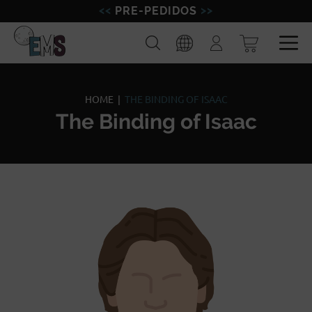
PRE-PEDIDOS
FIGURAS
Buscar
Iniciar
sesión
MINIATURAS
Esp
Eng
MODELISMO
HOME
|
THE BINDING OF ISAAC
The Binding of Isaac
MARCAS
BLOG