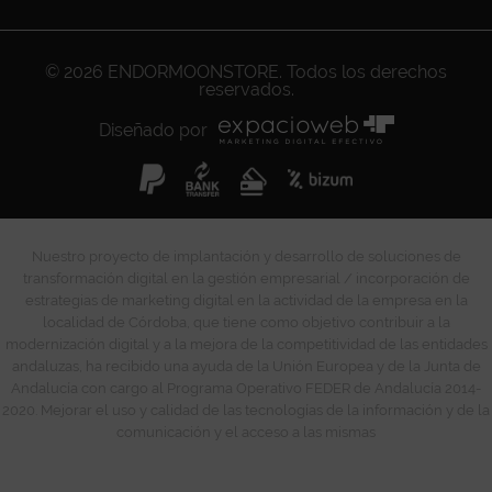
© 2026
ENDORMOONSTORE
. Todos los derechos
reservados.
Diseñado por
Nuestro proyecto de implantación y desarrollo de soluciones de
transformación digital en la gestión empresarial / incorporación de
estrategias de marketing digital en la actividad de la empresa en la
localidad de Córdoba, que tiene como objetivo contribuir a la
modernización digital y a la mejora de la competitividad de las entidades
andaluzas, ha recibido una ayuda de la Unión Europea y de la Junta de
Andalucía con cargo al Programa Operativo FEDER de Andalucía 2014-
2020. Mejorar el uso y calidad de las tecnologías de la información y de la
comunicación y el acceso a las mismas