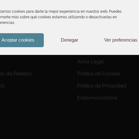
izamos cookies para darte la mejor experiencia en nuestra web. Puedes
rmarte más sobre qué cookies estamos utilizando o desactivarlas en
erencias.
INFORMACIÓN
Aceptar cookies
Denegar
Ver preferencias
Condiciones de Compra
Aviso Legal
to de Pedidos
Política de Cookies
os
Política de Privacidad
EndormoonStore