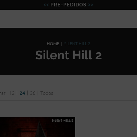
PRE-PEDIDOS
Figuras
Miniaturas
Model
HOME
|
SILENT HILL 2
Silent Hill 2
rar
12
24
36
Todos