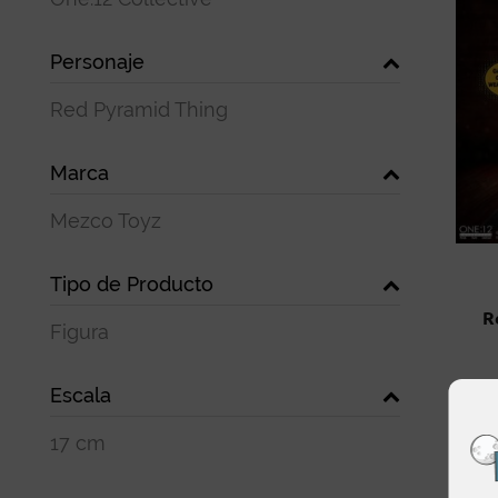
Personaje
Red Pyramid Thing
Marca
Mezco Toyz
Tipo de Producto
R
Figura
Escala
17 cm