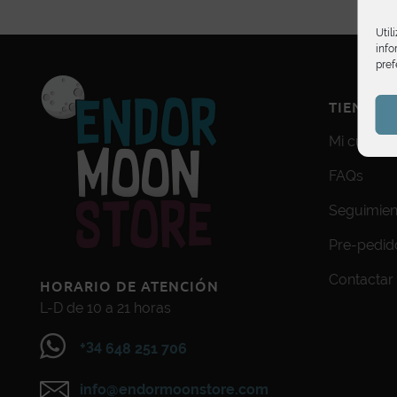
Util
info
pref
TIENDA
Mi cuenta
FAQs
Seguimien
Pre-pedid
Contactar
HORARIO DE ATENCIÓN
L-D de 10 a 21 horas
+34
648 251 706
info@endormoonstore.com