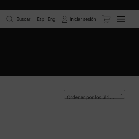
Iniciar sesión
Buscar
Esp
Eng
ismo
Marcas
Blog
Ordenar por los últimos