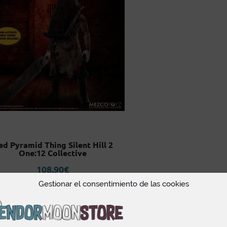
ed Pyramid Thing Silent Hill 2
One:12 Collective
108,90
€
Gestionar el consentimiento de las cookies