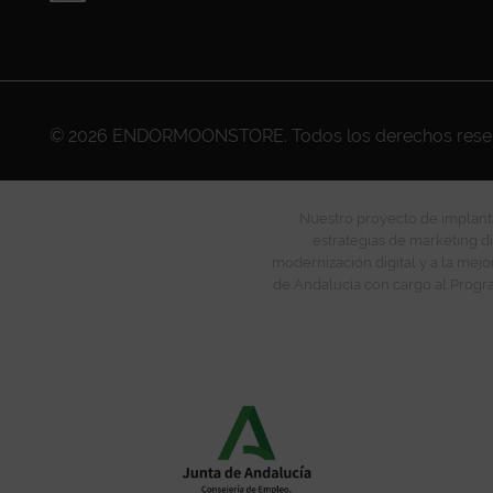
© 2026
ENDORMOONSTORE
. Todos los derechos res
Nuestro proyecto de implanta
estrategias de marketing di
modernización digital y a la mejo
de Andalucía con cargo al Progra