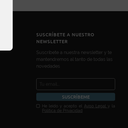
SUSCRÍBETE A NUESTRO
NEWSLETTER
Suscríbete a nuestra newsletter y te
mantendremos al tanto de todas las
novedades
SUSCRÍBEME
He leído y acepto el
Aviso Legal
y la
Política de Privacidad