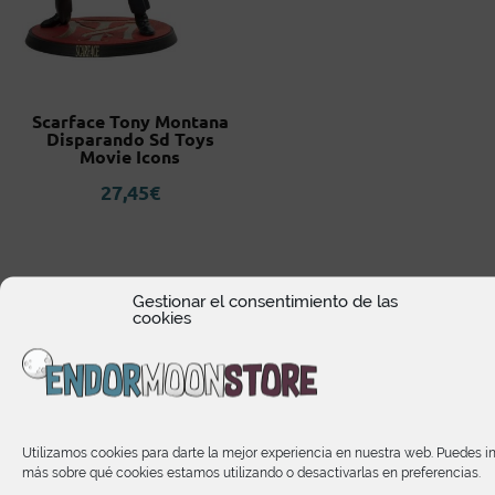
Scarface Tony Montana
Disparando Sd Toys
Movie Icons
27,45
€
Gestionar el consentimiento de las
cookies
Utilizamos cookies para darte la mejor experiencia en nuestra web. Puedes i
HORARIO DE ATENCIÓN
más sobre qué cookies estamos utilizando o desactivarlas en preferencias.