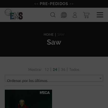
PRE-PEDIDOS
FIGURAS
Buscar
Iniciar
sesión
MINIATURAS
Esp
Eng
MODELISMO
HOME
|
SAW
Saw
MARCAS
BLOG
Mostrar
12
24
36
Todos
Ordenar por los últimos