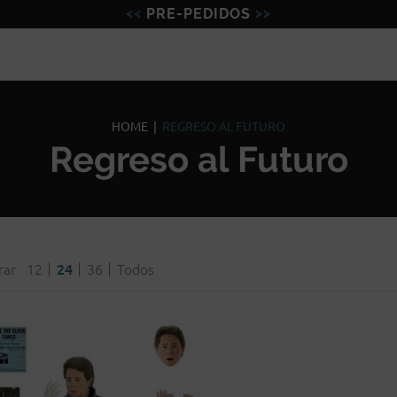
PRE-PEDIDOS
Figuras
Miniaturas
Model
HOME
|
REGRESO AL FUTURO
Regreso al Futuro
rar
12
24
36
Todos