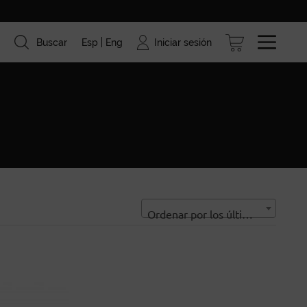
Iniciar sesión
Buscar
Esp
Eng
ismo
Marcas
Blog
Ordenar por los últimos