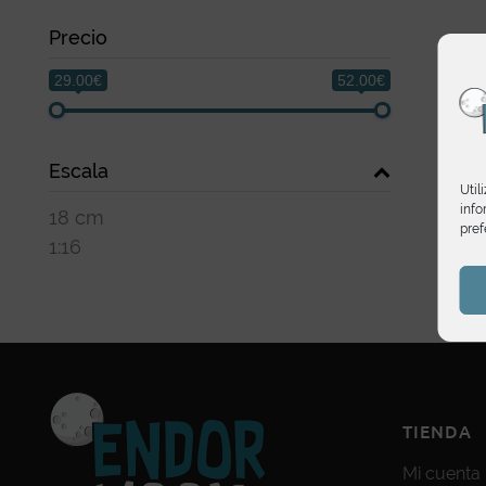
Precio
29.00€
52.00€
Escala
Util
info
18 cm
pref
1:16
TIENDA
Mi cuenta