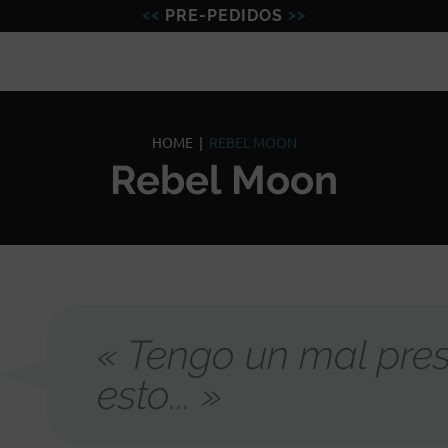
PRE-PEDIDOS
Figuras
Miniaturas
Model
HOME
|
REBEL MOON
Rebel Moon
« Tengo un mal pres
esto... »