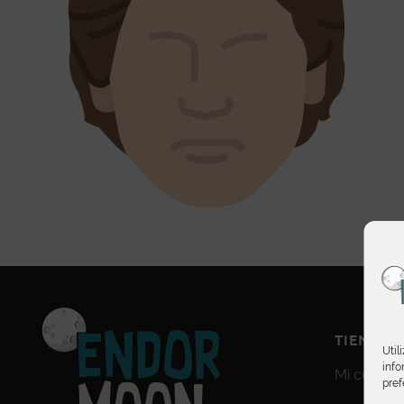
TIENDA
Util
info
Mi cuenta
pref