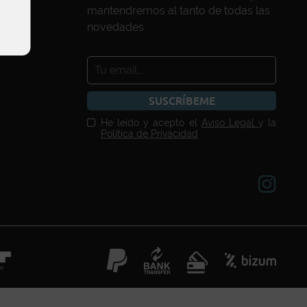
mantendremos al tanto de todas las
novedades
SUSCRÍBEME
He leído y acepto el
Aviso Legal
y la
Política de Privacidad