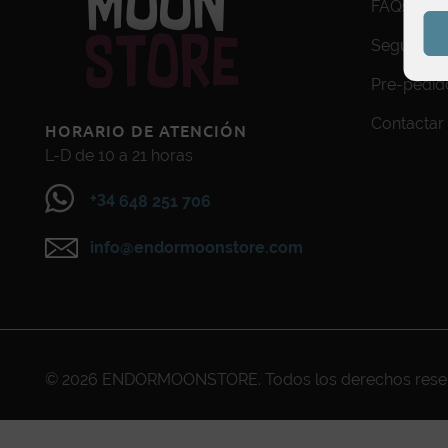
FAQs
Seguimien
Pre-pedid
Contactar
HORARIO DE ATENCIÓN
L-D de 10 a 21 horas
+34
648 251 706
info@endormoonstore.com
© 2026
ENDORMOONSTORE
. Todos los derechos res