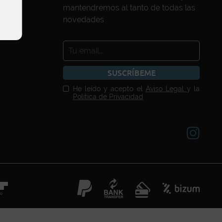
mantendremos al tanto de todas las
novedades
SUSCRÍBEME
He leído y acepto el
Aviso Legal
y la
Política de Privacidad