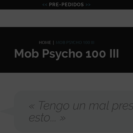
PRE-PEDIDOS
Figuras
Miniaturas
Model
HOME
|
MOB PSYCHO 100 III
Mob Psycho 100 III
« Tengo un mal pres
esto... »