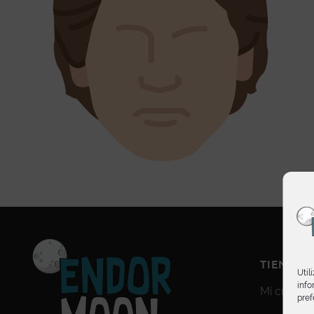
TIENDA
Util
info
Mi cuenta
pref