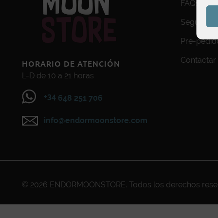
FAQs
Seguimien
Pre-pedid
Contactar
HORARIO DE ATENCIÓN
L-D de 10 a 21 horas
+34
648 251 706
info@endormoonstore.com
© 2026
ENDORMOONSTORE
. Todos los derechos res