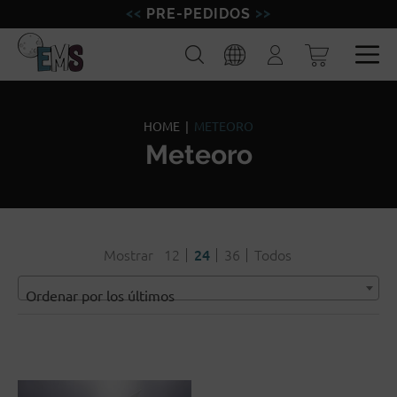
PRE-PEDIDOS
FIGURAS
Buscar
Iniciar
sesión
MINIATURAS
Esp
Eng
MODELISMO
HOME
|
METEORO
Meteoro
MARCAS
BLOG
Mostrar
12
24
36
Todos
Ordenar por los últimos