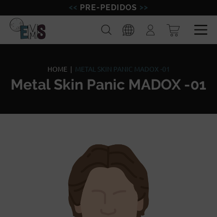
PRE-PEDIDOS
FIGURAS
Buscar
Iniciar
sesión
MINIATURAS
Esp
Eng
MODELISMO
HOME
|
METAL SKIN PANIC MADOX -01
Metal Skin Panic MADOX -01
MARCAS
BLOG