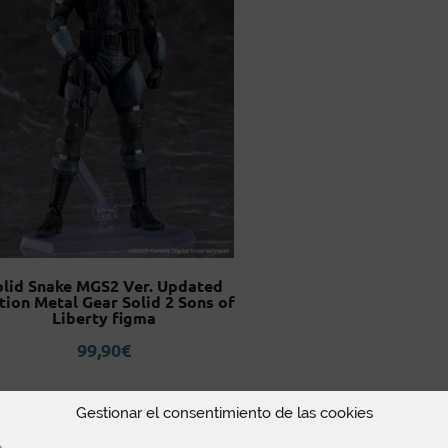
olid Snake MGS2 Ver. Updated
tion Metal Gear Solid 2 Sons of
Liberty figma
99,90
€
Gestionar el consentimiento de las cookies