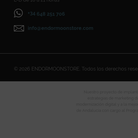
+34
648 251 706
info@endormoonstore.com
© 2026
ENDORMOONSTORE
. Todos los derechos res
Nuestro proyecto de implanta
estrategias de marketing di
modernización digital y a la mejo
de Andalucía con cargo al Progra