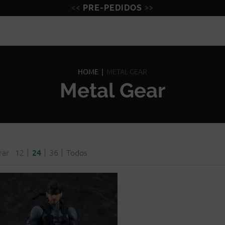
PRE-PEDIDOS
Figuras
Miniaturas
Model
HOME
|
METAL GEAR
Metal Gear
rar
12
24
36
Todos