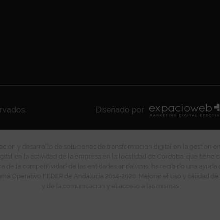
ervados.
Diseñado por
ción y desarrollo de soluciones de transformación digital en la gestión e
gital en la actividad de la empresa en la localidad de Córdoba, que tiene c
ra de la competitividad de las entidades andaluzas, ha recibido una ayuda
ma Operativo FEDER de Andalucía 2014-2020. Mejorar el uso y calidad de 
y de la comunicación y el acceso a las mismas