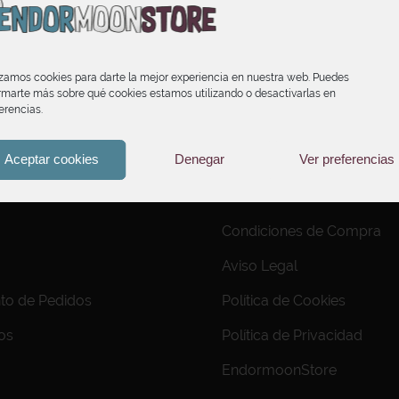
izamos cookies para darte la mejor experiencia en nuestra web. Puedes
rmarte más sobre qué cookies estamos utilizando o desactivarlas en
erencias.
Aceptar cookies
Denegar
Ver preferencias
INFORMACIÓN
Condiciones de Compra
Aviso Legal
to de Pedidos
Política de Cookies
os
Política de Privacidad
EndormoonStore