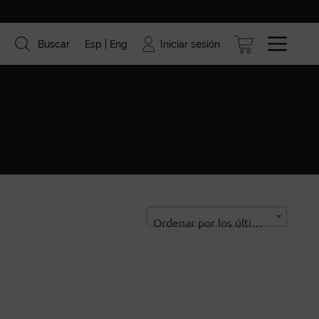
Iniciar sesión
Buscar
Esp
Eng
ismo
Marcas
Blog
Ordenar por los últimos