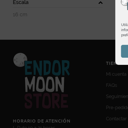
Escala
16 cm
Util
info
pref
TIENDA
Mi cuenta
FAQs
Seguimien
Pre-pedid
Contactar
HORARIO DE ATENCIÓN
L-D de 10 a 21 horas