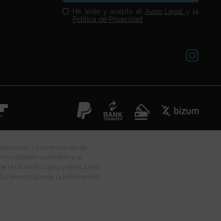
He leído y acepto el
Aviso Legal
y la
Política de Privacidad
mpresarial / incorporación de
omo objetivo contribuir a la
 de la Unión Europea y de la Junta
las tecnologías de la información