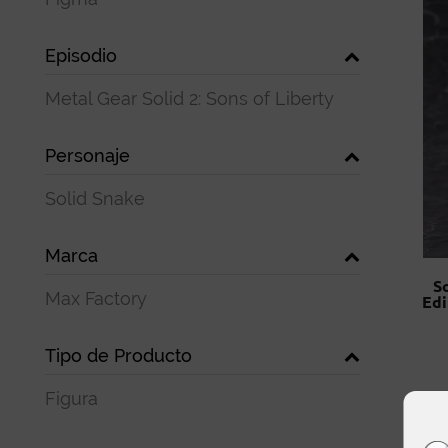
Episodio
Metal Gear Solid 2: Sons of Liberty
Personaje
Solid Snake
Marca
S
Max Factory
Edi
Tipo de Producto
Figura