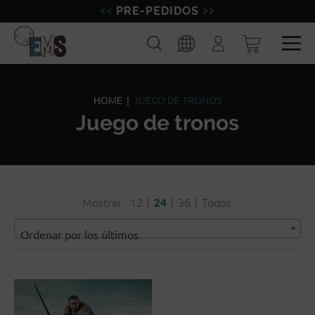
PRE-PEDIDOS
FIGURAS
Buscar
Iniciar
sesión
MINIATURAS
Esp
Eng
MODELISMO
HOME
|
JUEGO DE TRONOS
Juego de tronos
MARCAS
BLOG
Mostrar
12
24
36
Todos
Ordenar por los últimos