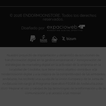
© 2026
ENDORMOONSTORE
. Todos los derechos
reservados.
Diseñado por
Nuestro proyecto de implantación y desarrollo de soluciones de
transformación digital en la gestión empresarial / incorporación de
estrategias de marketing digital en la actividad de la empresa en la
localidad de Córdoba, que tiene como objetivo contribuir a la
modernización digital y a la mejora de la competitividad de las entidades
andaluzas, ha recibido una ayuda de la Unión Europea y de la Junta de
Andalucía con cargo al Programa Operativo FEDER de Andalucía 2014-
2020. Mejorar el uso y calidad de las tecnologías de la información y de la
comunicación y el acceso a las mismas