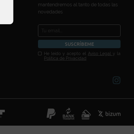
mantendremos al tanto de todas las
novedades
SUSCRÍBEME
He leído y acepto el
Aviso Legal
y la
Política de Privacidad