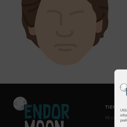
TIENDA
Util
info
Mi cuenta
pref