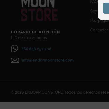
FAQs
Seguimien
Pre-pedid
Contactar
HORARIO DE ATENCIÓN
L-D de 10 a 21 horas
+34
648 251 706
info@endormoonstore.com
© 2026
ENDORMOONSTORE
. Todos los derechos res