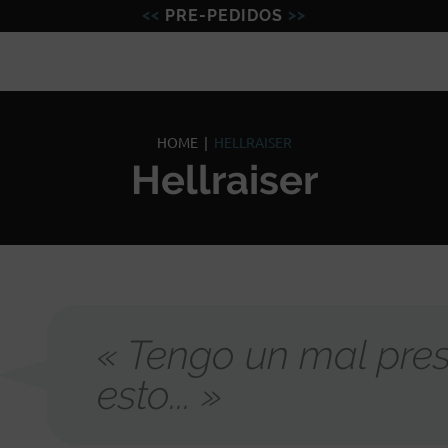
PRE-PEDIDOS
Figuras
Miniaturas
Model
HOME
|
HELLRAISER
Hellraiser
« Tengo un mal pres
esto... »