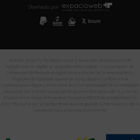
Diseñado por
Nuestro proyecto de implantación y desarrollo de soluciones de
transformación digital en la gestión empresarial / incorporación de
estrategias de marketing digital en la actividad de la empresa en la
localidad de Córdoba, que tiene como objetivo contribuir a la
modernización digital y a la mejora de la competitividad de las entidades
andaluzas, ha recibido una ayuda de la Unión Europea y de la Junta de
Andalucía con cargo al Programa Operativo FEDER de Andalucía 2014-
2020. Mejorar el uso y calidad de las tecnologías de la información y de la
comunicación y el acceso a las mismas