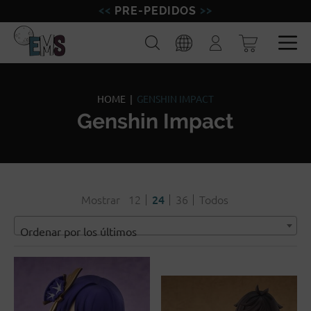
PRE-PEDIDOS
FIGURAS
Buscar
Iniciar
sesión
MINIATURAS
Esp
Eng
MODELISMO
HOME
|
GENSHIN IMPACT
Genshin Impact
MARCAS
BLOG
Mostrar
12
24
36
Todos
Ordenar por los últimos