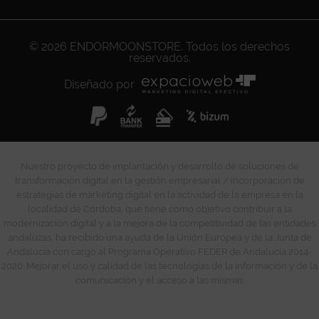
© 2026
ENDORMOONSTORE
. Todos los derechos
reservados.
Diseñado por
Nuestro proyecto de implantación y desarrollo de soluciones de
transformación digital en la gestión empresarial / incorporación de
estrategias de marketing digital en la actividad de la empresa en la
localidad de Córdoba, que tiene como objetivo contribuir a la
modernización digital y a la mejora de la competitividad de las entidades
andaluzas, ha recibido una ayuda de la Unión Europea y de la Junta de
Andalucía con cargo al Programa Operativo FEDER de Andalucía 2014-
2020. Mejorar el uso y calidad de las tecnologías de la información y de la
comunicación y el acceso a las mismas