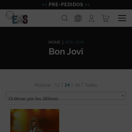
PRE-PEDIDOS
FIGURAS
Buscar
Iniciar
sesión
MINIATURAS
Esp
Eng
MODELISMO
HOME
|
BON JOVI
Bon Jovi
MARCAS
BLOG
Mostrar
12
24
36
Todos
Ordenar por los últimos