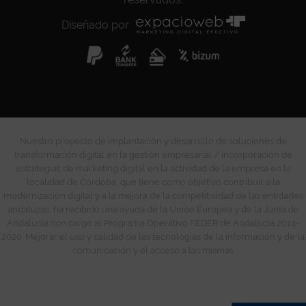
Diseñado por
Nuestro proyecto de implantación y desarrollo de soluciones de
transformación digital en la gestión empresarial / incorporación de
estrategias de marketing digital en la actividad de la empresa en la
localidad de Córdoba, que tiene como objetivo contribuir a la
modernización digital y a la mejora de la competitividad de las entidades
andaluzas, ha recibido una ayuda de la Unión Europea y de la Junta de
Andalucía con cargo al Programa Operativo FEDER de Andalucía 2014-
2020. Mejorar el uso y calidad de las tecnologías de la información y de la
comunicación y el acceso a las mismas