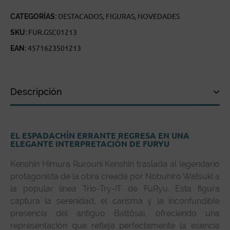
CANTIDAD
CATEGORÍAS:
DESTACADOS
,
FIGURAS
,
NOVEDADES
SKU:
FUR.GSC01213
EAN:
4571623501213
Descripción
Descripción
EL ESPADACHÍN ERRANTE REGRESA EN UNA
Especificaciones técnicas
ELEGANTE INTERPRETACIÓN DE FURYU
Reseñas de clientes
Kenshin Himura Rurouni Kenshin traslada al legendario
protagonista de la obra creada por Nobuhiro Watsuki a
la popular línea Trio-Try-iT de FuRyu. Esta figura
captura la serenidad, el carisma y la inconfundible
presencia del antiguo Battōsai, ofreciendo una
representación que refleja perfectamente la esencia