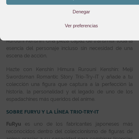
La serenidad de su expresión, la icónica cicatriz en
Denegar
forma de cruz, el movimiento del cabello y la
Ver preferencias
elegancia de su vestimenta convierten esta figura en
una representación excepcional del protagonista de
Rurouni Kenshin. Una pieza capaz de transmitir toda la
esencia del personaje incluso sin necesidad de una
escena de acción.
Hazte con Kenshin Himura Rurouni Kenshin: Meiji
Swordsman Romantic Story Trio-Try-iT y añade a tu
colección una figura que captura a la perfección la
historia, la personalidad y el legado de uno de los
espadachines más queridos del anime.
SOBRE
FURYU
Y LA LÍNEA TRIO-TRY-IT
FuRyu
es uno de los fabricantes japoneses más
reconocidos dentro del coleccionismo de figuras de
anime gracias a su capacidad para combinar licencias