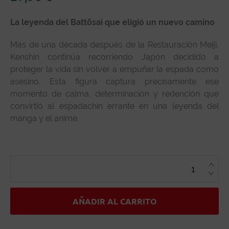
La leyenda del Battōsai que eligió un nuevo camino
Más de una década después de la Restauración Meiji,
Kenshin continúa recorriendo Japón decidido a
proteger la vida sin volver a empuñar la espada como
asesino. Esta figura captura precisamente ese
momento de calma, determinación y redención que
convirtió al espadachín errante en una leyenda del
manga y el anime.
KENSHIN
HIMURA
RUROUNI
KENSHIN:
MEIJI
SWORDSMAN
ROMANTIC
AÑADIR AL CARRITO
STORY
TRIO-
TRY-
IT