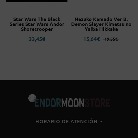
n
Star Wars The Black
Nezuko Kamado Ver B.
k
Series Star Wars Andor
Demon Slayer Kimetsu no
Shoretrooper
Yaiba Hikkake
El
El
33,45
€
15,64
€
19,55
€
precio
precio
original
actual
era:
es:
19,55€.
15,64€.
HORARIO DE ATENCIÓN