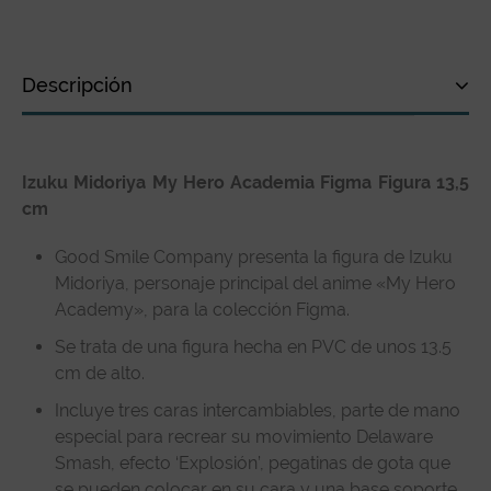
Descripción
Descripción
Izuku Midoriya My Hero Academia Figma Figura 13,5
Especificaciones técnicas
cm
Reseñas de clientes
Good Smile Company presenta la figura de Izuku
Midoriya, personaje principal del anime «My Hero
Academy», para la colección Figma.
Se trata de una figura hecha en PVC de unos 13.5
cm de alto.
Incluye tres caras intercambiables, parte de mano
especial para recrear su movimiento Delaware
Smash, efecto ‘Explosión’, pegatinas de gota que
se pueden colocar en su cara y una base soporte