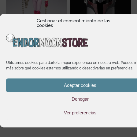
Gestionar el consentimiento de las
cookies
Shun New Bronze Cloth
Star Wars The Black
Andromeda Revival Saint
Series Sabine Wren
Seiya Myth Cloth Ex
Electronic Helmet
Utilizamos cookies para darte la mejor experiencia en nuestra web. Puedes i
más sobre qué cookies estamos utilizando o desactivarlas en preferencias.
76,05
€
131,95
€
Aceptar cookies
Denegar
Te puede interesar
Ver preferencias