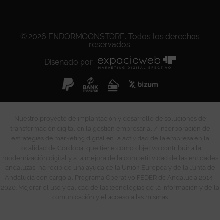
© 2026
ENDORMOONSTORE
. Todos los derechos
reservados.
Diseñado por
Nuestro proyecto de implantación y desarrollo de soluciones de
transformación digital en la gestión empresarial / incorporación de
estrategias de marketing digital en la actividad de la empresa en la
localidad de Córdoba, que tiene como objetivo contribuir a la
modernización digital y a la mejora de la competitividad de las entidades
andaluzas, ha recibido una ayuda de la Unión Europea y de la Junta de
Andalucía con cargo al Programa Operativo FEDER de Andalucía 2014-
2020. Mejorar el uso y calidad de las tecnologías de la información y de la
comunicación y el acceso a las mismas