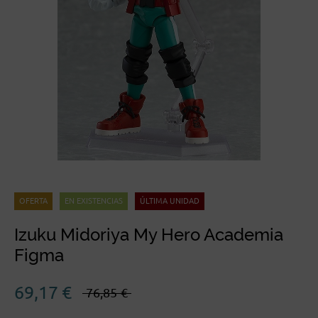
OFERTA
EN EXISTENCIAS
ÚLTIMA UNIDAD
Izuku Midoriya My Hero Academia
El
El
Figma
precio
precio
original
actual
69,17
€
76,85
€
era:
es:
76,85€.
69,17€.