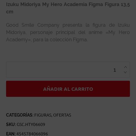
Izuku Midoriya My Hero Academia Figma Figura 13,5
cm
Good Smile Company presenta la figura de Izuku
Midoriya, personaje principal del anime «My Hero
Academy», para la colección Figma.
IZUKU
MIDORIYA
MY
HERO
ACADEMIA
FIGMA
CANTIDAD
AÑADIR AL CARRITO
CATEGORÍAS:
FIGURAS
,
OFERTAS
SKU:
GSC.HTY06609
EAN:
4545784066096