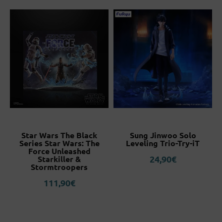
on
Star Wars The Black
Sung Jinwoo Solo
Series Star Wars: The
Leveling Trio-Try-iT
Force Unleashed
24,90
€
Starkiller &
Stormtroopers
111,90
€