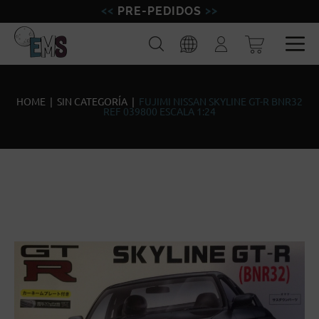
PRE-PEDIDOS
FIGURAS
Buscar
Iniciar
sesión
MINIATURAS
Esp
Eng
MODELISMO
HOME
|
SIN CATEGORÍA
|
FUJIMI NISSAN SKYLINE GT-R BNR32
REF 039800 ESCALA 1:24
MARCAS
BLOG