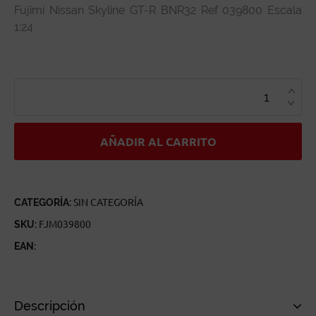
Fujimi Nissan Skyline GT-R BNR32 Ref 039800 Escala
1:24
FUJIMI
NISSAN
SKYLINE
GT-
R
BNR32
REF
AÑADIR AL CARRITO
039800
ESCALA
1:24
CANTIDAD
CATEGORÍA:
SIN CATEGORÍA
SKU:
FJM039800
EAN:
Descripción