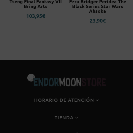
l
Tseng Final Fantasy VII
Ezra Bridger Peridea The
Bring Arts
Black Series Star Wars
Ahsoka
103,95
€
23,90
€
HORARIO DE ATENCIÓN
TIENDA