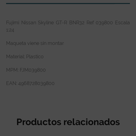
Descripción
Fujimi Nissan Skyline GT-R BNR32 Ref 039800 Escala
Especificaciones técnicas
1:24
Reseñas de clientes
Maqueta viene sin montar
Material: Plastico
MPM: FJM039800
EAN: 4968728039800
Productos relacionados