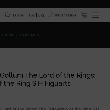
Iniciar sesión
Buscar
Esp
Eng
ismo
Marcas
Blog
 THE RING S.H FIGUARTS
Gollum The Lord of the Rings:
 the Ring S.H Figuarts
Lord of the Rings: The Fellowship of the Ring S.H