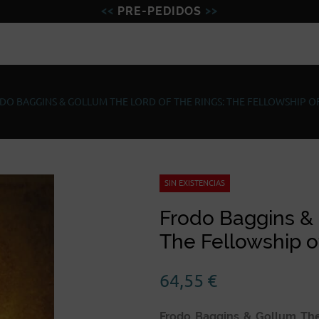
PRE-PEDIDOS
Figuras
Miniaturas
Model
DO BAGGINS & GOLLUM THE LORD OF THE RINGS: THE FELLOWSHIP OF
SIN EXISTENCIAS
Frodo Baggins & 
The Fellowship of
64,55
€
Frodo Baggins & Gollum The 