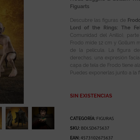
Figuarts
Descubre las figuras de
Frod
Lord of the Rings: The Fe
Comunidad del Anillo), part
Frodo mide 12 cm y Gollum m
de la película. La figura 
derechas, una expresión facia
capa de tela de Frodo tiene al
Puedes exponerlas junto a la 
SIN EXISTENCIAS
CATEGORÍA:
FIGURAS
SKU:
BDI.SD675637
EAN:
4573102675637