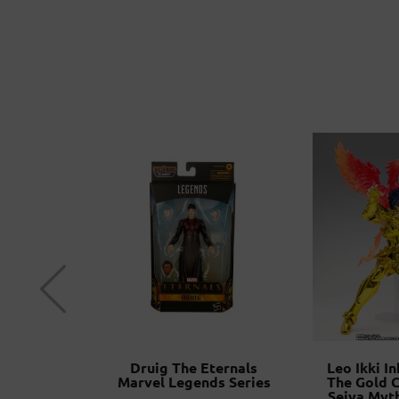
ia He-Man
Druig The Eternals
Leo Ikki I
he Universe
Marvel Legends Series
The Gold C
ins
Seiya Myt