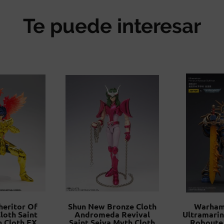
Te puede interesar
nheritor Of
Shun New Bronze Cloth
Warham
loth Saint
Andromeda Revival
Ultramarin
h Cloth EX
Saint Seiya Myth Cloth
Roboute 