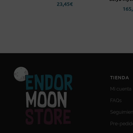
23,45
€
5
€
165
TIENDA
Mi cuenta
FAQs
Seguimien
Pre-pedid