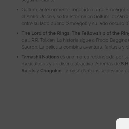
Gollum, anteriormente conocido como Sméagol, e
el Anillo Único y se transforma en Gollum, desarrol
entre su lado bueno (Sméagol) y su lado oscuro (G
The Lord of the Rings: The Fellowship of the Rin
de J.R.R. Tolkien. La historia sigue a Frodo Baggin
Sauron. La película combina aventura, fantasía y dr
Tamashii Nations
es una marca reconocida por sus 
meticulosos y un diseño atractivo. Además de
S.H
Spirits
y
Chogokin
. Tamashii Nations se destaca p