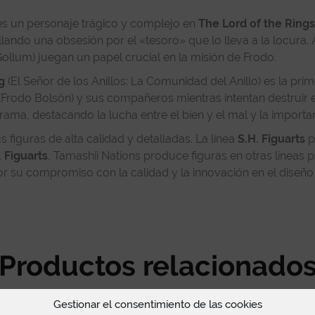
s un personaje trágico y complejo en
The Lord of the Rings
lando una obsesión por el «tesoro» que lo lleva a la locura. A 
ollum) juegan un papel crucial en la misión de Frodo.
g
(El Señor de los Anillos: La Comunidad del Anillo) es la prim
s (Frodo Bolsón) y sus compañeros mientras intentan destruir 
ama, destacando la lucha entre el bien y el mal y la importanc
figuras de alta calidad y detalladas. La línea
S.H. Figuarts
p
. Figuarts
, Tamashii Nations produce figuras en otras línea
or su compromiso con la calidad y la innovación en el diseño
Productos relacionado
Gestionar el consentimiento de las cookies