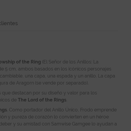
lientes
lowship of the Ring
(El Señor de los Anillos: La
de 5 cm, ambos basados en los icónicos personajes
ercambiable, una capa, una espada y un anillo. La capa
igura de Aragorn (se vende por separado).
 que destacan por su diseño y valor para los
picos de
The Lord of the Rings
.
ings
. Como portador del Anillo Único, Frodo emprende
ación y pureza de corazón lo convierten en un héroe
 del deber y su amistad con Samwise Gamgee lo ayudan a