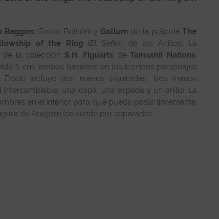
o Baggins
(Frodo Bolsón) y
Gollum
de la película
The
llowship of the Ring
(El Señor de los Anillos: La
e de la colección
S.H. Figuarts
de
Tamashii Nations
.
ide 5 cm, ambos basados en los icónicos personajes
de Frodo incluye dos manos izquierdas, tres manos
l intercambiable, una capa, una espada y un anillo. La
ambres en el interior para que pueda posar libremente.
figura de Aragorn (se vende por separado).