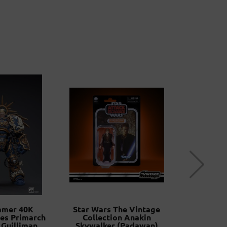
mer 40K
Star Wars The Vintage
Luke S
es Primarch
Collection Anakin
Ysalamiri 
Guilliman
Skywalker (Padawan)
Blac