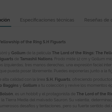
pción
Especificaciones técnicas
Reseñas de c
ellowship of the Ring S.H Figuarts
són) y
Gollum
de la película
The Lord of the Rings: The Fel
Figuarts
de
Tamashii Nations
. Frodo mide 12 cm y Gollum mi
os izquierdas, tres manos derechas, una expresión facial int
a que pueda posar libremente. Puedes exponerlas junto a la f
 alta calidad con la línea
S.H. Figuarts
, ofreciendo productos
o Baggins
y
Gollum
a tu colección y revive los momentos é
 Bolsón
, es un hobbit y el protagonista de
The Lord of the R
var la Tierra Media del malvado Sauron. Su valentía, determin
ta numerosos desafíos y tentaciones, pero su fuerte sentido