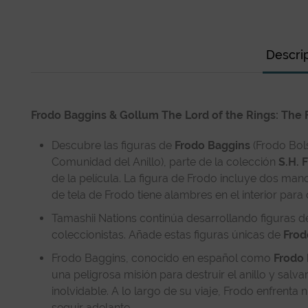
Descri
Frodo Baggins & Gollum The Lord of the Rings: The F
Descubre las figuras de
Frodo Baggins
(Frodo Bol
Comunidad del Anillo), parte de la colección
S.H. 
de la película. La figura de Frodo incluye dos man
de tela de Frodo tiene alambres en el interior par
Tamashii Nations continúa desarrollando figuras de
coleccionistas. Añade estas figuras únicas de
Frod
Frodo Baggins, conocido en español como
Frodo
una peligrosa misión para destruir el anillo y sal
inolvidable. A lo largo de su viaje, Frodo enfren
seguir adelante.