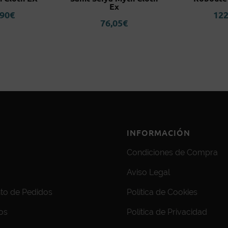
Ex
,90
€
122
76,05
€
INFORMACIÓN
Condiciones de Compra
Aviso Legal
to de Pedidos
Política de Cookies
os
Política de Privacidad