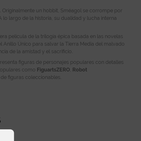
. Originalmente un hobbit, Sméagol se corrompe por
lo largo de la historia, su dualidad y lucha interna
era película de la trilogía épica basada en las novelas
el Anillo Único para salvar la Tierra Media del malvado
ia de la amistad y el sacrificio.
resenta figuras de personajes populares con detalles
s populares como
FiguartsZERO
,
Robot
 de figuras coleccionables.
s