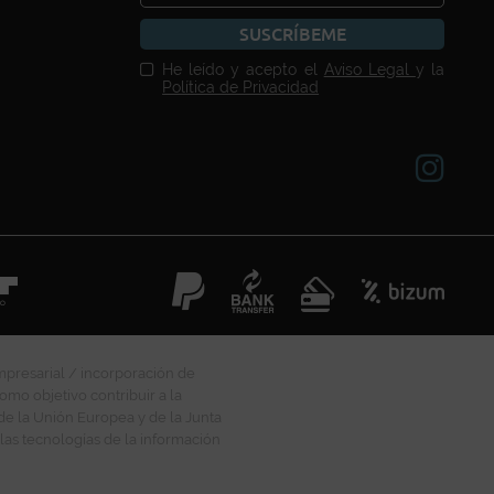
SUSCRÍBEME
He leído y acepto el
Aviso Legal
y la
Política de Privacidad
mpresarial / incorporación de
omo objetivo contribuir a la
 de la Unión Europea y de la Junta
las tecnologías de la información