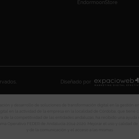
EndormoonStore
ervados.
Diseñado por
ción y desarrollo de soluciones de transformación digital en la gestión e
gital en la actividad de la empresa en la localidad de Córdoba, que tiene c
ra de la competitividad de las entidades andaluzas, ha recibido una ayuda
ma Operativo FEDER de Andalucía 2014-2020. Mejorar el uso y calidad de 
y de la comunicación y el acceso a las mismas