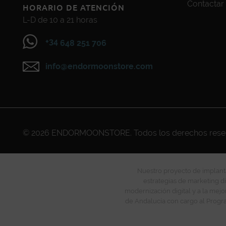
Contactar
HORARIO DE ATENCIÓN
L-D de 10 a 21 horas
+34
648 251 706
info@endormoonstore.com
© 2026
ENDORMOONSTORE
. Todos los derechos res
Nuestro proyecto de implanta
estrategias de marketing di
modernización digital y a la mejo
de Andalucía con cargo al Progra