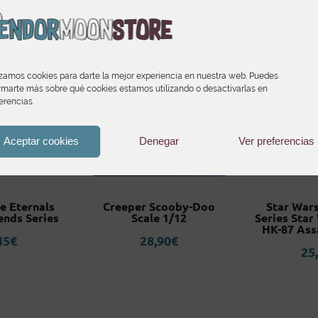
izamos cookies para darte la mejor experiencia en nuestra web. Puedes
rmarte más sobre qué cookies estamos utilizando o desactivarlas en
erencias.
Aceptar cookies
Denegar
Ver preferencias
e Eternals
Creeper Scooby-Doo
Star Wars
ends Series
Scale 1/12
Series Star
HK-87 Ass
45
€
28,90
€
25