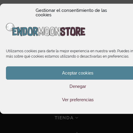
Marvel Legends Series
Gestionar el consentimiento de las
Thor Love and Thunder
cookies
Thor
25,90
€
Utilizamos cookies para darte la mejor experiencia en nuestra web. Puedes i
más sobre qué cookies estamos utilizando o desactivarlas en preferencias.
Aceptar cookies
Denegar
Ver preferencias
HORARIO DE ATENCIÓN
TIENDA