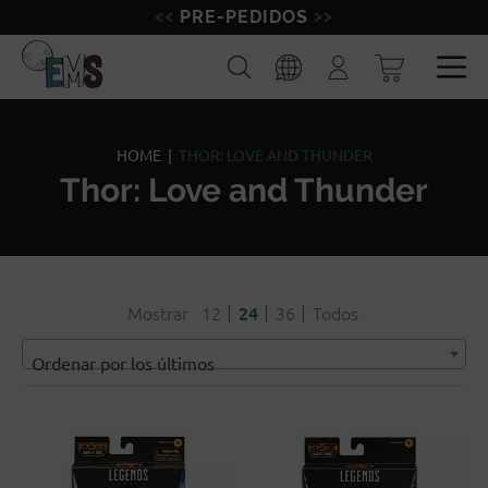
PRE-PEDIDOS
FIGURAS
Buscar
Iniciar
sesión
MINIATURAS
Esp
Eng
MODELISMO
HOME
|
THOR: LOVE AND THUNDER
Thor: Love and Thunder
MARCAS
BLOG
Mostrar
12
24
36
Todos
Ordenar por los últimos