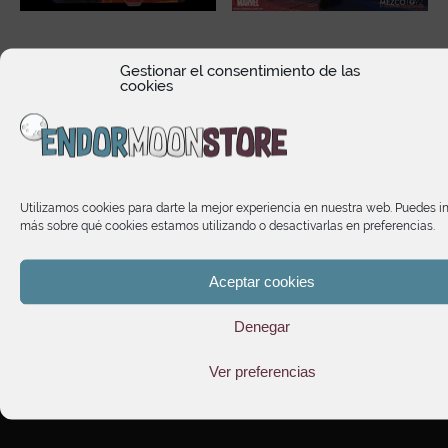
Pavitr Prabhakar Spider-
Spider-Man: Across the
Gestionar el consentimiento de las
Man Across The Spider-
Spider-Verse Miles
cookies
Verse Marvel Legends
Morales One:12
Series
Collective
24,10
€
94,70
€
Utilizamos cookies para darte la mejor experiencia en nuestra web. Puedes i
más sobre qué cookies estamos utilizando o desactivarlas en preferencias.
Aceptar cookies
Denegar
Ver preferencias
HORARIO DE ATENCIÓN