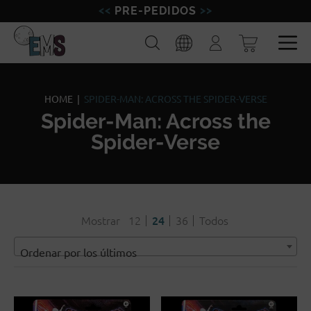
PRE-PEDIDOS
FIGURAS
Buscar
Iniciar
sesión
MINIATURAS
Esp
Eng
MODELISMO
HOME
|
SPIDER-MAN: ACROSS THE SPIDER-VERSE
Spider-Man: Across the
MARCAS
Spider-Verse
BLOG
Mostrar
12
24
36
Todos
Ordenar por los últimos